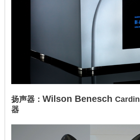
Wilson Benesch
扬声器：
Card
器