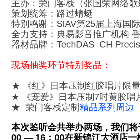
主办：荣门客栈（张国荣网络歌
策划统筹：路过蜻蜓
特别鸣谢：SIAV第25届上海国际
全力支持：典易影音推广机构 
器材品牌：TechDAS CH Precisio
现场抽奖环节特别奖品：
★
《红
》日本压制红胶唱片限
《宠爱》日本压制7吋黄胶唱
★
★ 荣门客栈定制
精品系列周边
本次鉴听会共举办两场，我们将
00 — 16：00在新锦江大酒