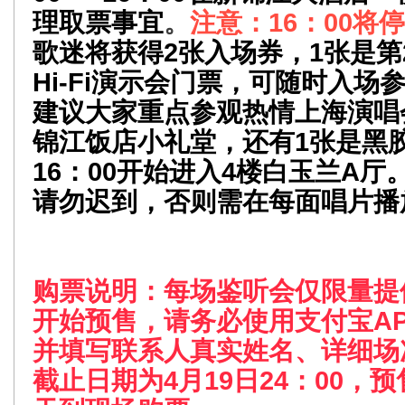
理取票事宜
。
注意：
16：00将
歌迷将获得2张入场券，1张是第
Hi-Fi演示会门票，可随时入场参
建议大家重点参观热情上海演唱
锦江饭店小礼堂，还有1张是黑
16：00开始进入4楼白玉兰A
请勿迟到，否则需在每面唱片播
购票说明：每场鉴听会仅限量提供
开始预售，请务必使用支付宝A
并填写联系人真实姓名、详细场
截止日期为4月19日24：00，